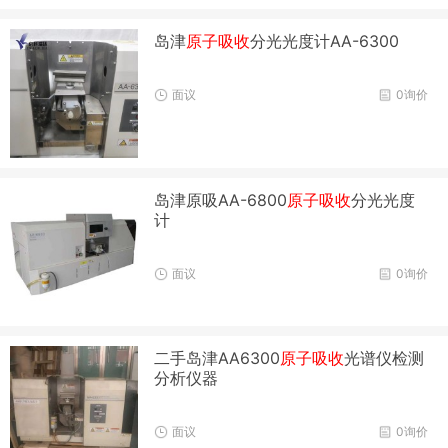
岛津
原子吸收
分光光度计AA-6300
面议
0询价
岛津原吸AA-6800
原子吸收
分光光度
计
面议
0询价
二手岛津AA6300
原子吸收
光谱仪检测
分析仪器
面议
0询价