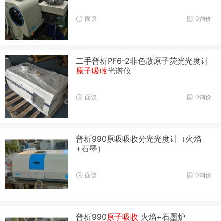
面议
0询价
二手普析PF6-2非色散原子荧光光度计
原子吸收
光谱仪
面议
0询价
普析990原吸吸收分光光度计（火焰
+石墨）
面议
0询价
普析990
原子吸收
火焰+石墨炉