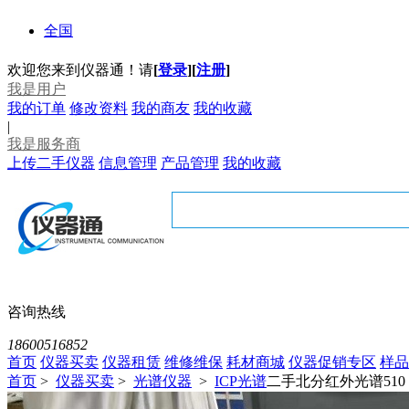
全国
欢迎您来到仪器通！请
[
登录
]
[
注册
]
我是用户
我的订单
修改资料
我的商友
我的收藏
|
我是服务商
上传二手仪器
信息管理
产品管理
我的收藏
咨询热线
18600516852
首页
仪器买卖
仪器租赁
维修维保
耗材商城
仪器促销专区
样品
首页
>
仪器买卖
>
光谱仪器
>
ICP光谱
二手北分红外光谱510