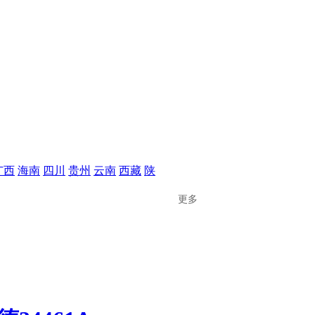
广西
海南
四川
贵州
云南
西藏
陕
更多