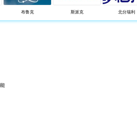
布鲁克
斯派克
北分瑞利
能