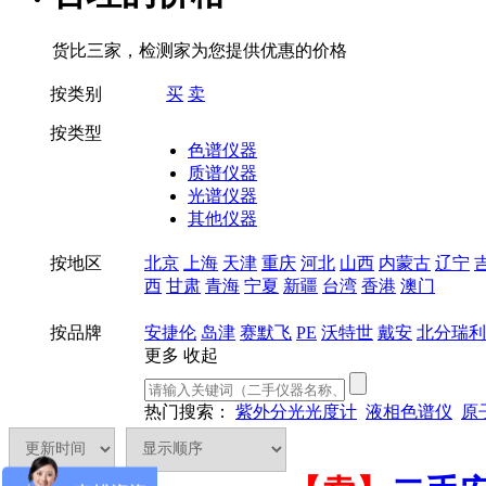
货比三家，检测家为您提供优惠的价格
按类别
买
卖
按类型
色谱仪器
质谱仪器
光谱仪器
其他仪器
按地区
北京
上海
天津
重庆
河北
山西
内蒙古
辽宁
西
甘肃
青海
宁夏
新疆
台湾
香港
澳门
按品牌
安捷伦
岛津
赛默飞
PE
沃特世
戴安
北分瑞利
更多
收起
热门搜索：
紫外分光光度计
液相色谱仪
原