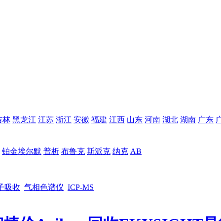
吉林
黑龙江
江苏
浙江
安徽
福建
江西
山东
河南
湖北
湖南
广东
铂金埃尔默
普析
布鲁克
斯派克
纳克
AB
子吸收
气相色谱仪
ICP-MS