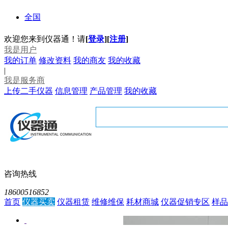
全国
欢迎您来到仪器通！请
[
登录
]
[
注册
]
我是用户
我的订单
修改资料
我的商友
我的收藏
|
我是服务商
上传二手仪器
信息管理
产品管理
我的收藏
咨询热线
18600516852
首页
仪器买卖
仪器租赁
维修维保
耗材商城
仪器促销专区
样品