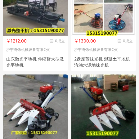
￥1212.00
￥1300.00
0成交
0成交
济宁鸿铄机械设备有限公司
济宁鸿铄机械设备有限公司
山东激光平地机 伸缩臂大型激
2盘座驾抹光机 混凝土平地机
光平地机
汽油水泥地抹光机