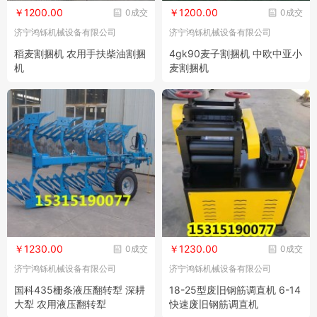
￥1200.00
￥1200.00
0成交
0成交
济宁鸿铄机械设备有限公司
济宁鸿铄机械设备有限公司
稻麦割捆机 农用手扶柴油割捆
4gk90麦子割捆机 中欧中亚小
机
麦割捆机
￥1230.00
￥1230.00
0成交
0成交
济宁鸿铄机械设备有限公司
济宁鸿铄机械设备有限公司
国科435栅条液压翻转犁 深耕
18-25型废旧钢筋调直机 6-14
大犁 农用液压翻转犁
快速废旧钢筋调直机