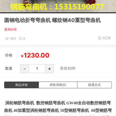
圆钢电动折弯弯曲机 螺纹钢40重型弯曲机
通用好用
0已售
300
0
1230.00
价格
￥
-
+
数量
库存
30
件
商品详情
评价详情(0)
联系方式
涡轮钢筋弯曲机
数控钢筋弯曲机 GW40全自动数控钢筋弯
曲机 40加重型涡轮钢筋弯曲机 50型钢筋弯曲机
60
型钢筋弯