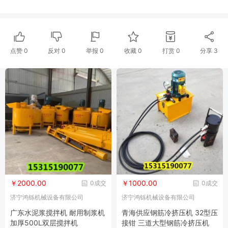
点赞
0
反对
0
举报 0
收藏 0
打赏
0
分享
3
￥2000.00
￥1000.00
0成交
0成交
济宁鸿铄机械设备有限公司
济宁鸿铄机械设备有限公司
广东水泥浆搅拌机 耐用制浆机
青海供应钢筋冷挤压机 32型压
加厚500L双层搅拌机
接钳 三道大型钢筋冷挤压机