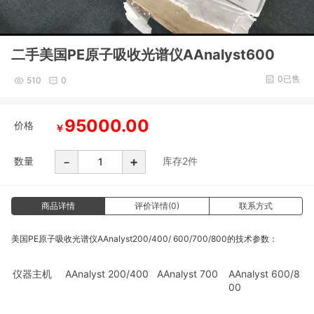
二手美国PE原子吸收光谱仪AAnalyst600
0已售
510
0
95000.00
价格
￥
-
+
数量
库存
2
件
商品详情
评价详情(0)
联系方式
PE
AAnalyst200/400/ 600/700/800的技术参数：
美国
原子吸收光谱仪
仪器主机
AAnalyst 200/400
AAnalyst 700
AAnalyst 600/8
00