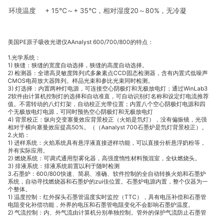
环境温度
+ 15℃～+ 35℃，相对湿度20～80%，无冷凝
PE
AAnalyst 600/700/800的特点：
美国
原子吸收光谱仪
1.光学系统：
1) 狭缝：狭缝的宽度自动选择，狭缝的高度自动选择。
2) 检测器：全谱高灵敏度阵列式多象素点CCD固态检测器，含有内置式低噪声
CMOS电荷放大器阵列。样品光束和参比光束同时检测。
3) 灯选择：内置两种灯电源，可连接空心阴极灯和无极放电灯；通过WinLab3
2软件由计算机控制灯的选择和自动准直，可自动识别灯名称和设定灯电流推荐
值。不需转动的八灯灯架，自动校正光带位置；内置八个空心阴极灯电源和四
个无极放电灯电源，可同时预热空心阴极灯和无极放电灯
4) 背景校正：纵向交变塞曼效应背景校正（火焰是氘灯），没有偏振镜，光强
相对于横向塞曼效应提高50%。（（Aanalyst 700石墨炉是氘灯背景校正）。
2.火焰：
1) 进样系统：火焰系统具有悬浮液直接进样功能，可以直接分析悬浮奶粉等，
并有实际应用。
2) 燃烧系统：可调式通用型雾化器，高强度惰性材料预混室，全钛燃烧头。
3) 排液系统：排液系统前置以利于随时检测
3.石墨炉：600/800快速、简易、准确、软件控制的全自动转换火焰和石墨炉
系统，自动寻找燃烧器和石墨炉的zui佳位置。石墨炉电源内置，整个仪器为一
个整体。
1) 温度控制：红外探头石墨管温度实时监控（TTC），具有电压补偿和石墨管
电阻变化补偿功能，外界的电压和石墨管电阻变化不会影响石墨炉温度。
2) 气流控制：内、外气流由计算机分别单独控制。管外的保护气流防止石墨管