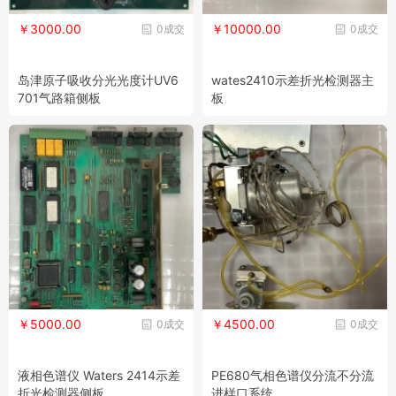
￥3000.00
￥10000.00
0成交
0成交
岛津原子吸收分光光度计UV6
wates2410示差折光检测器主
701气路箱侧板
板
￥5000.00
￥4500.00
0成交
0成交
液相色谱仪 Waters 2414示差
PE680气相色谱仪分流不分流
折光检测器侧板
进样口系统