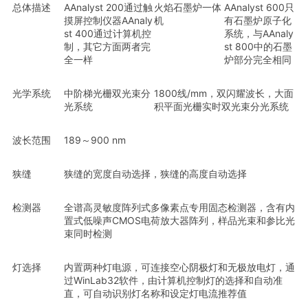
总体描述
AAnalyst 200通过触
火焰石墨炉一体
AAnalyst 600只
摸屏控制仪器AAnaly
机
有石墨炉原子化
st 400通过计算机控
系统，与AAnaly
制，其它方面两者完
st 800中的石墨
全一样
炉部分完全相同
光学系统
中阶梯光栅双光束分
1800线/mm，双闪耀波长，大面
光系统
积平面光栅实时双光束分光系统
波长范围
189～900 nm
狭缝
狭缝的宽度自动选择，狭缝的高度自动选择
检测器
全谱高灵敏度阵列式多像素点专用固态检测器，含有内
置式低噪声CMOS电荷放大器阵列，样品光束和参比光
束同时检测
灯选择
内置两种灯电源，可连接空心阴极灯和无极放电灯，通
过WinLab32软件，由计算机控制灯的选择和自动准
直，可自动识别灯名称和设定灯电流推荐值