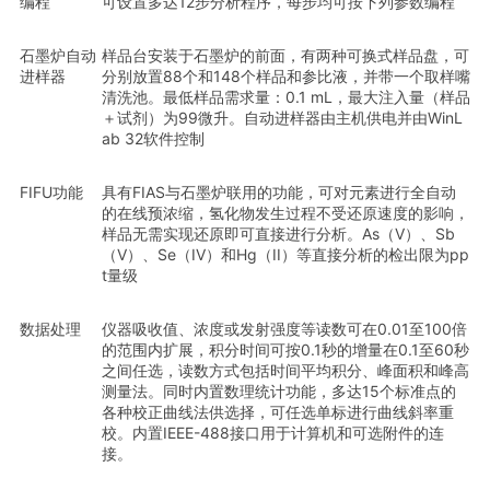
编程
可设置多达12步分析程序，每步均可按下列参数编程
石墨炉自动
样品台安装于石墨炉的前面，有两种可换式样品盘，可
进样器
分别放置88个和148个样品和参比液，并带一个取样嘴
清洗池。最低样品需求量：0.1 mL，最大注入量（样品
＋试剂）为99微升。自动进样器由主机供电并由WinL
ab 32软件控制
FIFU功能
具有FIAS与石墨炉联用的功能，可对元素进行全自动
的在线预浓缩，氢化物发生过程不受还原速度的影响，
样品无需实现还原即可直接进行分析。As（V）、Sb
（V）、Se（IV）和Hg（II）等直接分析的检出限为pp
t量级
数据处理
仪器吸收值、浓度或发射强度等读数可在0.01至100倍
的范围内扩展，积分时间可按0.1秒的增量在0.1至60秒
之间任选，读数方式包括时间平均积分、峰面积和峰高
测量法。同时内置数理统计功能，多达15个标准点的
各种校正曲线法供选择，可任选单标进行曲线斜率重
校。内置IEEE-488接口用于计算机和可选附件的连
接。