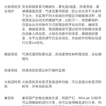
火焰系统安
安全联锁装置与燃烧头，雾化器/端盖，排液系统，废
全保护
液桶液面高度，气体流量等联锁，防止在任何不当条件
下点火。当监测不到火焰或任何锁定功能能激活时，联
锁系统会自动关闭燃烧气体，以防万一。突然断电时，
仪器会从任何操作方式按预设程序自动关机，确保安
全。燃烧器系统、预混燃烧器可通过软件控制驱动装置
自动换入样品室。火焰在光路中的准直，燃烧器的垂
直，水平位置的调节完全自动化，并由软件控制自动进
行位置zui佳化。
燃烧系统
可调式通用型雾化器，高强度惰性材料预混室，全钛燃
烧头
排液系统
排液系统前置以利于随时监测
火焰进样系
火焰系统具有悬浮直接进样功能，可以直接分析悬浮奶
统
粉等，并有实际应用
兼容性
兼容国产的氢化物发生器，和国产灯。WinLab 32软件
可以用峰面积进行计算，也可以使用峰高进行计算。利