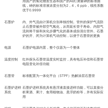
用国产的氢化物发生器和国产的As灯测量砷的标准曲
线，砷的标准溶液浓度分别为2，4，6 ppb，线性系数
优于0.9999
石墨炉
内、外气流由计算机分别单独控制。管外的保护气流防
止石墨管被外部空气氧化，从而延长管子寿命。内部气
流则将干燥和灰化步骤气化的基体成份清出管外。石墨
炉的开、闭为计算机气动控制，以便于石墨管的更换
电源
石墨炉电源内置，整个仪器为一个整体
温度控制
红外探头石墨管温度实时监控，具有电压补偿和石墨管
电阻变化补偿功能
石墨管
标准配置为一体化平台（STPF）热解涂层石墨管
石墨炉进样
石墨炉进样系统具有悬浮液直接进样功能，可以直接分
系统
析果酒、果汁、食用植物油、悬浮奶粉等，并有实际应
用