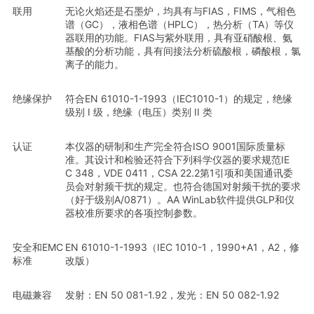
联用
无论火焰还是石墨炉，均具有与FIAS，FIMS，气相色
谱（GC），液相色谱（HPLC），热分析（TA）等仪
器联用的功能。FIAS与紫外联用，具有亚硝酸根、氨
基酸的分析功能，具有间接法分析硫酸根，磷酸根，氯
离子的能力。
绝缘保护
符合EN 61010-1-1993（IEC1010-1）的规定，绝缘
级别 I 级，绝缘（电压）类别 II 类
认证
本仪器的研制和生产完全符合ISO 9001国际质量标
准。其设计和检验还符合下列科学仪器的要求规范IE
C 348，VDE 0411，CSA 22.2第1引项和美国通讯委
员会对射频干扰的规定。也符合德国对射频干扰的要求
（好于级别A/0871）。AA WinLab软件提供GLP和仪
器校准所要求的各项控制参数。
安全和EMC
EN 61010-1-1993（IEC 1010-1，1990+A1，A2，修
标准
改版）
电磁兼容
发射：EN 50 081-1.92，发光：EN 50 082-1.92