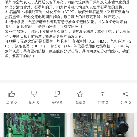
被外部空气氧化，从而延长管子寿命，内部气流则将干燥和灰化步骤气化的基
体成份清出管外。石墨炉的开、闭为计算机气动控制以便于石墨管的更换。
3) 石墨管：标准配置为一体化平台（STPF）热解涂层石墨管；采用直流电加
热石墨管，避免交流电周期性影响，原子吸收的峰形更平滑，噪声更小。
4) 进样系统：石墨炉进样系统具有悬浮液直接进样功能，可以直接分析果酒、
果汁、食用植物油、悬浮奶粉等，并有实际应用。
5) 横向加热：一体化小质量平台石墨管，没有温度梯度，减少干扰，记忆效应
小；并降低原子化温度，能测定更多的高温元素。
4.联用：无论火焰还是石墨炉，均具有与流动注射FIAS、FIMS、气相色谱（G
C）、液相色谱（HPLC）、热分析（TA）等仪器联用的功能和接口。FIAS与
紫外联用，具有亚硝酸根、氨基酸的分析功能。具有间接法分析硫酸根、磷酸
根、氯离子的能力。
点赞
0
反对
0
举报 0
收藏 0
打赏
0
分享
5