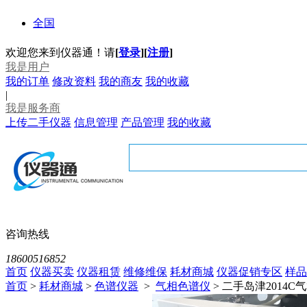
全国
欢迎您来到仪器通！请
[
登录
]
[
注册
]
我是用户
我的订单
修改资料
我的商友
我的收藏
|
我是服务商
上传二手仪器
信息管理
产品管理
我的收藏
咨询热线
18600516852
首页
仪器买卖
仪器租赁
维修维保
耗材商城
仪器促销专区
样品
首页
>
耗材商城
>
色谱仪器
>
气相色谱仪
>
二手岛津2014