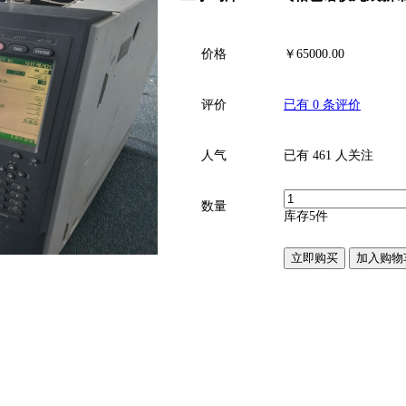
价格
￥
65000.00
评价
已有
0
条评价
人气
已有
461
人关注
数量
库存
5
件