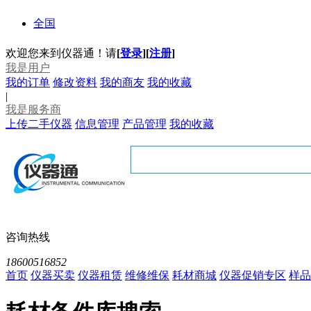
全国
欢迎您来到仪器通！请
[
登录
]
[
注册
]
我是用户
我的订单
修改资料
我的商友
我的收藏
|
我是服务商
上传二手仪器
信息管理
产品管理
我的收藏
咨询热线
18600516852
首页
仪器买卖
仪器租赁
维修维保
耗材商城
仪器促销专区
样品