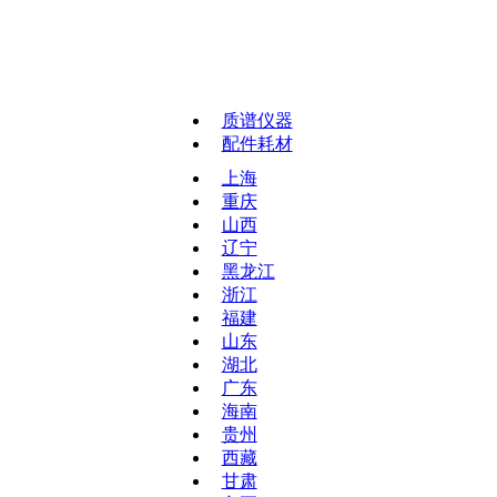
质谱仪器
配件耗材
上海
重庆
山西
辽宁
黑龙江
浙江
福建
山东
湖北
广东
海南
贵州
西藏
甘肃