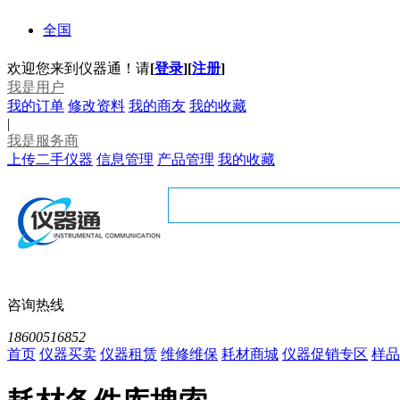
全国
欢迎您来到仪器通！请
[
登录
]
[
注册
]
我是用户
我的订单
修改资料
我的商友
我的收藏
|
我是服务商
上传二手仪器
信息管理
产品管理
我的收藏
咨询热线
18600516852
首页
仪器买卖
仪器租赁
维修维保
耗材商城
仪器促销专区
样品