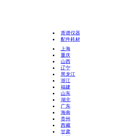
质谱仪器
配件耗材
上海
重庆
山西
辽宁
黑龙江
浙江
福建
山东
湖北
广东
海南
贵州
西藏
甘肃